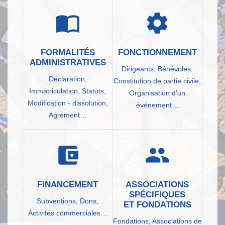
import_contacts
settings
FORMALITÉS
FONCTIONNEMENT
ADMINISTRATIVES
Dirigeants,
Bénévoles,
Déclaration,
Constitution de partie civile,
Immatriculation,
Statuts,
Organisation d’un
Modification - dissolution,
événement…
Agrément…
account_balance_wallet
group
FINANCEMENT
ASSOCIATIONS
SPÉCIFIQUES
Subventions,
Dons,
ET FONDATIONS
Activités commerciales…
Fondations,
Associations de