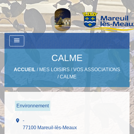
menu
CALME
ACCUEIL
/
MES LOISIRS
/
VOS ASSOCIATIONS
/
CALME
Environnement
location_on
-
77100 Mareuil-lès-Meaux