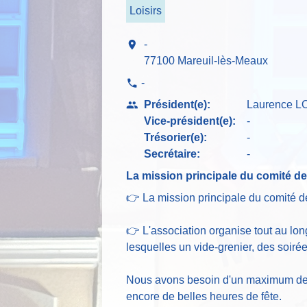
Loisirs
location_on
-
77100 Mareuil-lès-Meaux
-
phone
Président(e):
Laurence 
people
Vice-président(e):
-
Trésorier(e):
-
Secrétaire:
-
La mission principale du comité des
👉 La mission principale du comité des
👉 L'association organise tout au lon
lesquelles un vide-grenier, des soir
Nous avons besoin d'un maximum de p
encore de belles heures de fête.