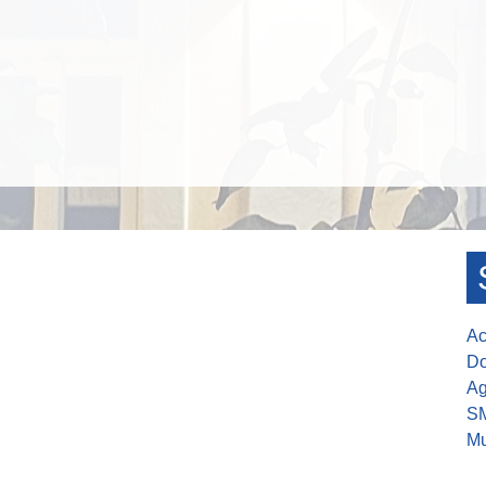
Ac
Do
Ag
S
Mu